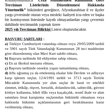
Komisyonumuzca
“Ceza Muhakemesi Kanununa Göre
İDARİ İŞLER MÜDÜRLÜĞÜ
Tercüman Listelerinin Düzenlenmesi Hakkında
BİRİMLERİMİZ
Yönetmelik”
hükümleri gereğince, Afyonkarahisar il ve ilçeler
yargı çevresinde oturan veya mesleki faaliyeti icra eden ve başka
ADLİ SİCİL
bir komisyonun listesinde kayıtlı olmayanlardan yargı çevremiz
İL SEÇİM MÜDÜRLÜĞÜ
dahilinde tercümanlık yapmak üzere
2025 yılı Tercüman Bilirkişi
Listesi oluşturulacaktır.
ADLİ TIP KURUMU ŞUBE MÜDÜRLÜĞÜ
ADLİ DESTEK VE MAĞDUR HİZMETLERİ
BAŞVURU ŞARTLARI
:
MÜDÜRLÜĞÜ
a)
Türkiye Cumhuriyeti vatandaşı olması
veya 29/05/2009 tarihli
ARABULUCULUK BÜROSU
ve 5901 sayılı Türk Vatandaşlığı Kanununun 28 inci maddesine
göre düzenlenmiş olan Mavi Kart sahibi olması,
CEZA İNFAZ KURUMLARIMIZ
b)
Başvuru tarihinde fiil ehliyetine sahip olması,
AFYONKARAHİSAR E TİPİ KAPALI CEZA İNFAZ
c)
En az ilkokul mezunu olması,
KURUMU
ç)
Başvuru tarihinde onsekiz yaşını tamamlamış olması,
AFYONKARAHİSAR AÇIK CEZA İNFAZ KURUMU
d)
Affa uğramış ya da ertelenmiş olsalar bile Devlete ve adliyeye
karşı işlenen suçlar, 12/4/1991 tarihli ve 3713 sayılı Terörle
AFYONKARAHİSAR 1 NOLU TİPİ KAPALI CEZA İNFAZ
Mücadele Kanununda yer alan suçlar ile basit ve nitelikli
KURUMU
zimmet, irtikâp, rüşvet, hırsızlık, dolandırıcılık, sahtecilik, güveni
AFYONKARAHİSAR 2 NOLU TİPİ KAPALI CEZA İNFAZ
kötüye kullanma, hileli iflâs veya kaçakçılık, resmî ihale ve alım
KURUMU
satımlara fesat karıştırma suçlarından hükümlü olmaması veya
AFYONKARAHİSAR KAMPÜS AÇIK CEZA İNFAZ
hakkında hükmün açıklanmasının geri bırakılmasına karar
KURUMU
verilmemiş olması,