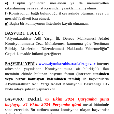
e)
Disiplin yönünden meslekten ya da memuriyetten
ADLİYE LOJMANLARI
çıkarılmamış veya sanat icrasından yasaklanmamış olması,
FATİH MAHALLESİ ATVGV LOJMANLARI
f)
Komisyonun bağlı bulunduğu il çevresinde oturması veya bir
TOKİ LOJMANLARI
meslekî faaliyeti icra etmesi,
g)
Başka bir komisyonun listesinde kayıtlı olmaması,
1 NOLU LOJMAN
2 NOLU LOJMAN
BAŞVURU USULÜ :
“Afyonkarahisar Adli Yargı İlk Derece Mahkemesi Adalet
YEMEK LİSTESİ
Komisyonumuzca Ceza Muhakemesi kanununa göre Tercüman
C.BAŞSAVCILIĞI
Bilirkişi Listelerinin Düzenlenmesi Hakkında Yönetmeliğin”
Geçici 1. madde
hükmü gereğince;
CUMHURİYET BAŞSAVCISI
CUMHURİYET BAŞSAVCI VEKİLLERİ
BAŞVURU YERİ
:
www.afyonkarahisar.adalet.gov.tr
internet
adresinde yayınlanan Komisyonumuza ait bilirkişilik ilan
CUMHURİYET SAVCILARI
metninin ekinde bulunan
başvuru formu
(internet sitesinden
CUMHURİYET BAŞSAVCILIĞI BİRİMLERİ
veya bizzat komisyon kaleminden temini)
ile
başvuruların
Afyonkarahisar Adli Yargı Adalet Komisyonu Başkanlığı 105
MEDYA İLETİŞİM BÜROSU
Nolu odaya şahsen yapılacaktır.
KOMİSYON
Ekim 2024 Çarşamba günü
BAŞVURU TARİHİ
:
09
KOMİSYON BAŞKANI VE ÜYELER
başlayıp, 31 Ekim 2024 Perşembe günü
mesai bitiminde
KOMİSYON KALEMİ
sona erecektir. Bu tarihten sonra komisyona ulaşan başvurular