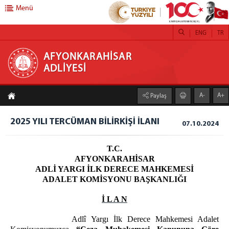
Menü
ENG
TR
AFYONKARAHİSAR ADLİYESİ
AFYONKARAHİSAR
ADLİYESİ
ANASAYFA
A-
A+
Paylaş
ADLİYEMİZ
AFYONKARAHİSAR ADLİYESİ
2025 YILI TERCÜMAN BİLİRKİŞİ İLANI
07.10.2024
MÜLHAKAT ADLİYELER
T.C.
SANDIKLI ADLİYESİ
AFYONKARAHİSAR
İSCEHİSAR ADLİYESİ
ADLİ YARGI İLK DERECE MAHKEMESİ
ŞUHUT ADLİYESİ
ADALET KOMİSYONU BAŞKANLIĞI
SİNANPAŞA ADLİYESİ
İ L A N
İCRA MÜDÜRLÜĞÜ
Adlî Yargı İlk Derece Mahkemesi Adalet
BİLGİ İŞLEM MÜDÜRLÜĞÜ