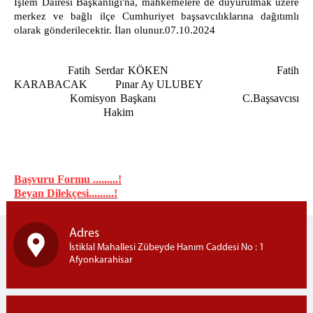
İşlem Dairesi Başkanlığı'na, mahkemelere de duyurulmak üzere
merkez ve bağlı ilçe Cumhuriyet başsavcılıklarına dağıtımlı
olarak gönderilecektir. İlan olunur.07.10.2024
Fatih Serdar KÖKEN Fatih
KARABACAK Pınar Ay ULUBEY
Komisyon Başkanı C.Başsavcısı
Hakim
Başvuru Formu .........!
Beyan Dilekçesi.........!
Adres
İstiklal Mahallesi Zübeyde Hanım Caddesi No : 1
Afyonkarahisar