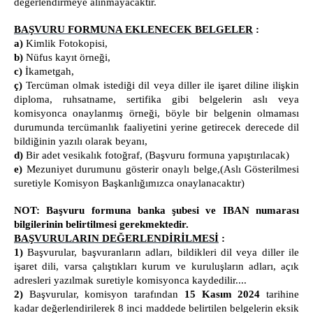
değerlendirmeye alınmayacaktır.
MAHKEMELER
BAŞVURU FORMUNA EKLENECEK BELGELER
CEZA MAHKEMELERİ
:
a)
Kimlik Fotokopisi,
HUKUK MAHKEMELERİ
b)
Nüfus kayıt örneği,
TELEFON REHBERİ
c)
İkametgah,
ç)
Tercüman olmak istediği dil veya diller ile işaret diline ilişkin
diploma, ruhsatname, sertifika gibi belgelerin aslı veya
komisyonca onaylanmış örneği, böyle bir belgenin olmaması
durumunda tercümanlık faaliyetini yerine getirecek derecede dil
bildiğinin yazılı olarak beyanı,
d)
Bir adet vesikalık fotoğraf, (Başvuru formuna yapıştırılacak)
e)
Mezuniyet durumunu gösterir onaylı belge,(Aslı Gösterilmesi
suretiyle Komisyon Başkanlığımızca onaylanacaktır)
NOT: Başvuru formuna banka şubesi ve IBAN numarası
bilgilerinin belirtilmesi gerekmektedir.
BAŞVURULARIN DEĞERLENDİRİLMESİ
:
1)
Başvurular, başvuranların adları, bildikleri dil veya diller ile
işaret dili, varsa çalıştıkları kurum ve kuruluşların adları, açık
adresleri yazılmak suretiyle komisyonca kaydedilir....
2)
Başvurular, komisyon tarafından
15
Kasım 2024
tarihine
kadar değerlendirilerek 8 inci maddede belirtilen belgelerin eksik