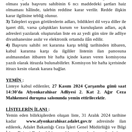
olması yada başvuru sahibinin 6 ncı maddedeki şartları haiz
olmaması hâlinde, talebin reddine karar verilir. Redde ilişkin
karar ilgilisine tebliğ olunur.
3)
Talepleri uygun görülenlerin adları, bildikleri dil veya diller ile
işaret dili, varsa çalıştıkları kurum ve kuruluşların adları, açık
adresleri yazılarak oluşturulan liste en az yedi gün süre ile adliye
divanhanesine asılır ve elektronik ortamda ilân edilir.
4)
Başvuru sahibi ret kararına karşı tebliğ tarihinden itibaren,
kabul kararına karşı da ilgililer listenin ilan panosuna
asılmasından itibaren bir hafta içinde kararı veren komisyona
yazılı olarak itirazda bulunabilirler. Komisyon bir hafta içerisinde
itirazı kesin olarak karara bağlar.
YEMİN
:
Listeye kabul edilenler,
27
Kasım 2024 Çarşamba günü saat
14:30'da
Afyonkarahisar
Adliyesi 2. Kat 2. Ağır Ceza
Mahkemesi duruşma salonunda yemin ettirilecektir.
LİSTELERİN İLANI
:
Yemin eden bilirkişilerden oluşan liste, 31 Aralık 2024 tarihine
kadar
www.afyonkarahisar.adalet.gov.tr
adresinde ilan
edilerek, Adalet Bakanlığı Ceza İşleri Genel Müdürlüğü ve Bilgi